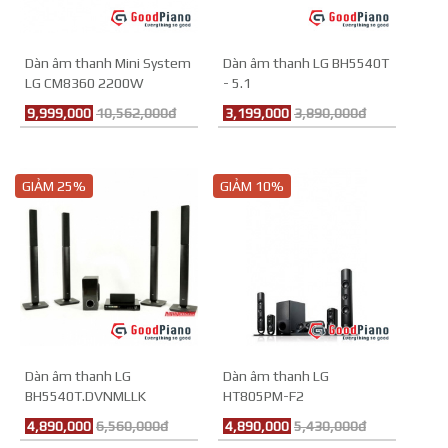
Dàn âm thanh Mini System
Dàn âm thanh LG BH5540T
LG CM8360 2200W
- 5.1
9,999,000
10,562,000đ
3,199,000
3,890,000đ
GIẢM 25%
GIẢM 10%
Dàn âm thanh LG
Dàn âm thanh LG
BH5540T.DVNMLLK
HT805PM-F2
4,890,000
6,560,000đ
4,890,000
5,430,000đ