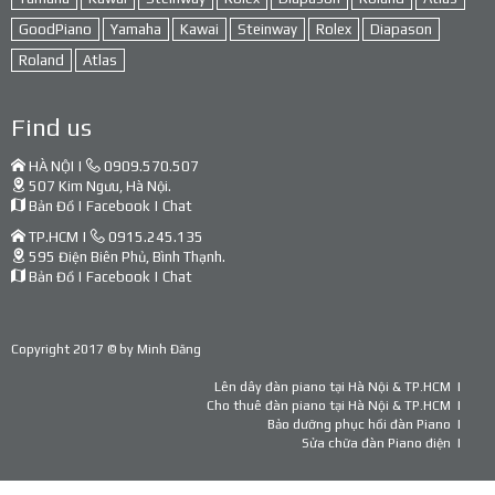
GoodPiano
Yamaha
Kawai
Steinway
Rolex
Diapason
Roland
Atlas
Find us
HÀ NỘI |
0909.570.507
507 Kim Ngưu, Hà Nội.
Bản Đồ
|
Facebook
|
Chat
TP.HCM |
0915.245.135
595 Điện Biên Phủ, Bình Thạnh.
Bản Đồ
|
Facebook
|
Chat
Copyright 2017 © by
Minh Đăng
Lên dây đàn piano tại Hà Nội & TP.HCM
Cho thuê đàn piano tại Hà Nội & TP.HCM
Bảo dưỡng phục hồi đàn Piano
Sửa chữa đàn Piano điện