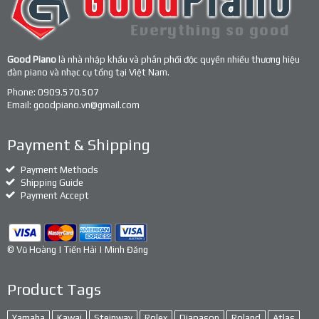
Good Piano
là nhà nhập khẩu và phân phối độc quyền nhiều thương hiệu
đàn piano và nhạc cụ tổng tại Việt Nam.
Phone:
0909.570.507
Email:
goodpiano.vn@gmail.com
Payment & Shipping
Payment Methods
Shipping Guide
Payment Accept
© Vũ Hoàng | Tiến Hải | Minh Đăng
Product Tags
Yamaha
Kawai
Steinway
Rolex
Diapason
Roland
Atlas