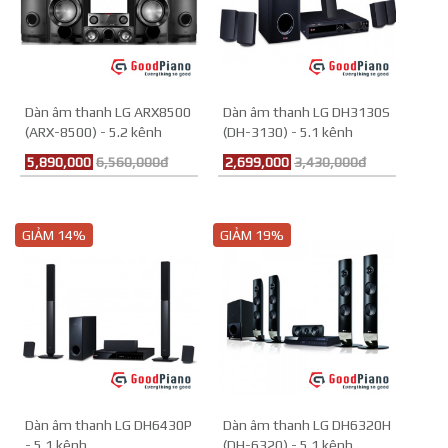
Dàn âm thanh LG ARX8500
Dàn âm thanh LG DH3130S
(ARX-8500) - 5.2 kênh
(DH-3130) - 5.1 kênh
5,890,000
6,560,000đ
2,699,000
3,430,000đ
GIẢM 14%
GIẢM 19%
Dàn âm thanh LG DH6430P
Dàn âm thanh LG DH6320H
- 5.1 kênh
(DH-6320) - 5.1 kênh