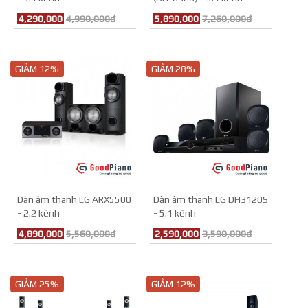
4,290,000
4,990,000đ
5,890,000
7,260,000đ
GIẢM 12%
GIẢM 28%
Dàn âm thanh LG ARX5500
Dàn âm thanh LG DH3120S
- 2.2 kênh
- 5.1 kênh
4,890,000
5,560,000đ
2,590,000
3,590,000đ
GIẢM 25%
GIẢM 12%