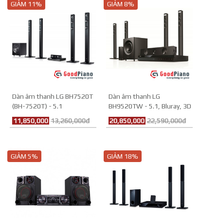
GIẢM 11%
GIẢM 8%
Dàn âm thanh LG BH7520T
Dàn âm thanh LG
(BH-7520T) - 5.1
BH9520TW - 5.1, Bluray, 3D
11,850,000
13,260,000đ
20,850,000
22,590,000đ
GIẢM 5%
GIẢM 18%