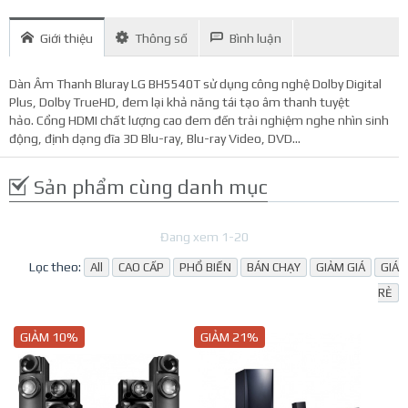
Giới thiệu
Thông số
Bình luận
Dàn Âm Thanh Bluray LG BH5540T sử dụng công nghệ Dolby Digital
Plus, Dolby TrueHD, đem lại khả năng tái tạo âm thanh tuyệt
hảo. Cổng HDMI chất lượng cao đem đến trải nghiệm nghe nhìn sinh
động, định dạng đĩa 3D Blu-ray, Blu-ray Video, DVD...
Sản phẩm cùng danh mục
Đang xem 1-20
Lọc theo:
All
CAO CẤP
PHỔ BIẾN
BÁN CHẠY
GIẢM GIÁ
GIÁ
RẺ
GIẢM 10%
GIẢM 21%