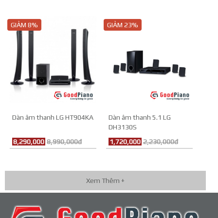
GIẢM 8%
GIẢM 23%
Dàn âm thanh LG HT904KA
Dàn âm thanh 5.1 LG
DH3130S
8,290,000
8,990,000đ
1,720,000
2,230,000đ
Xem Thêm +