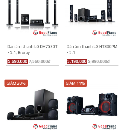
Dàn âm thanh LG DH7530T
Dàn âm thanh LG HT806PM
- 5.1, Bruray
- 5.1
5,690,000
7,560,000đ
5,190,000
5,890,000đ
GIẢM 20%
GIẢM 11%