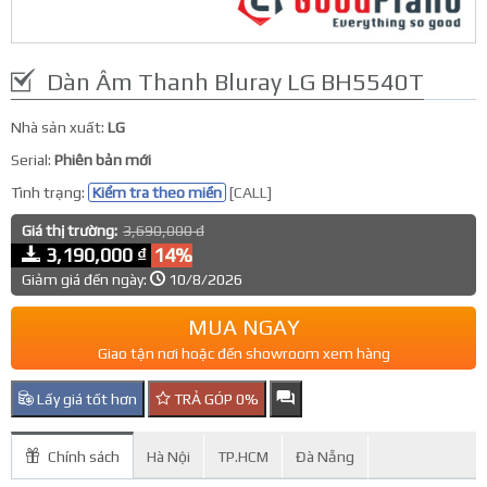
Dàn Âm Thanh Bluray LG BH5540T
Nhà sản xuất:
LG
Serial:
Phiên bản mới
Tình trạng:
Kiểm tra theo miền
[CALL]
Giá thị trường:
3,690,000 đ
3,190,000 ₫
14%
Giảm giá đến ngày:
10/8/2026
MUA NGAY
Giao tận nơi hoặc đến showroom xem hàng
Lấy giá tốt hơn
TRẢ GÓP 0%
Chính sách
Hà Nội
TP.HCM
Đà Nẵng