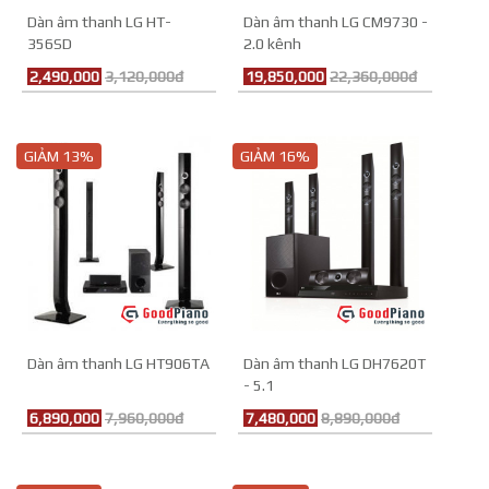
Dàn âm thanh LG HT-
Dàn âm thanh LG CM9730 -
356SD
2.0 kênh
2,490,000
3,120,000đ
19,850,000
22,360,000đ
GIẢM 13%
GIẢM 16%
Dàn âm thanh LG HT906TA
Dàn âm thanh LG DH7620T
- 5.1
6,890,000
7,960,000đ
7,480,000
8,890,000đ