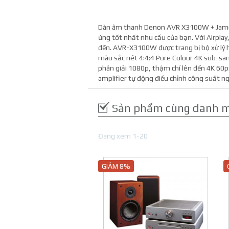
Dàn âm thanh Denon AVR X3100W + Jamo S
ứng tốt nhất nhu cầu của bạn. Với Airpla
đến. AVR-X3100W được trang bị bộ xử lý hì
màu sắc nét 4:4:4 Pure Colour 4K sub-sa
phân giải 1080p, thậm chí lên đến 4K 60p
amplifier tự động điều chỉnh công suất n
Sản phẩm cùng danh 
Đang xem 1-20
GIẢM 8%