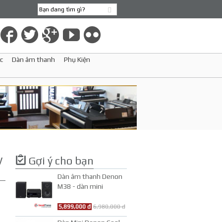
c
Dàn âm thanh
Phụ Kiện
W
Gợi ý cho bạn
Dàn âm thanh Denon
M38 - dàn mini
5,899,000 đ
6,980,000 đ