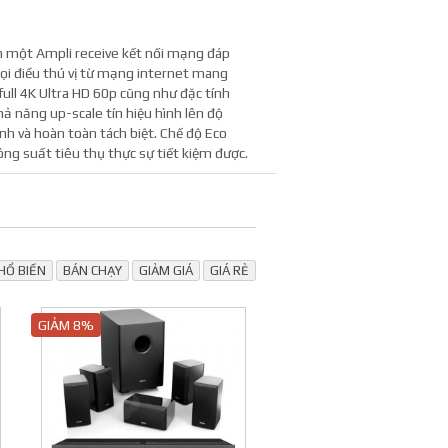
Nhận giá tốt và chương trình khuyến mại
Nhận giá tốt và chương trình khuyến mại
 một Ampli receive kết nối mạng đáp
mọi điều thú vị từ mạng internet mang
full 4K Ultra HD 60p cũng như đặc tính
 năng up-scale tín hiệu hình lên độ
nh và hoàn toàn tách biệt. Chế độ Eco
ng suất tiêu thụ thực sự tiết kiệm được.
Hãng sản xuất
Model
Công suất
HỔ BIẾN
BÁN CHẠY
GIẢM GIÁ
GIÁ RẺ
Tính năng nổi bật
GIẢM 8%
Chuẩn âm thanh
Hỗ trợ hình ảnh
Bộ loa
Kết nối