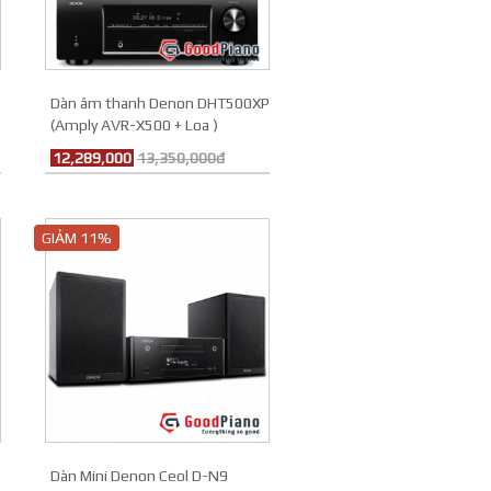
Bảo hành
Dàn âm thanh Denon DHT500XP
(Amply AVR-X500 + Loa )
12,289,000
13,350,000đ
GIẢM 11%
Dàn Mini Denon Ceol D-N9