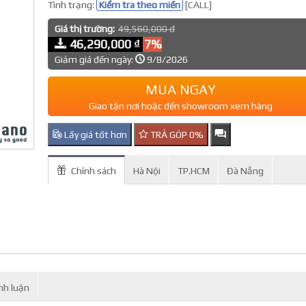
Tình trạng:
Kiểm tra theo miền
[CALL]
Giá thị trường:
49,560,000 đ
46,290,000 ₫
7%
Giảm giá đến ngày:
9/8/2026
MUA NGAY
Giao tận nơi hoặc đến showroom xem hàng
Lấy giá tốt hơn
TRẢ GÓP 0%
Chính sách
Hà Nội
TP.HCM
Đà Nẵng
nh luận