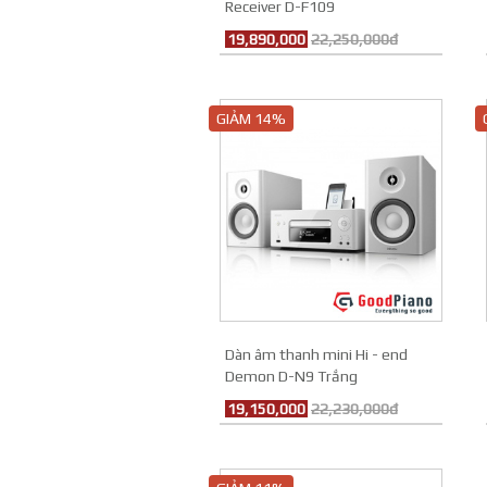
Receiver D-F109
19,890,000
22,250,000đ
GIẢM 14%
Dàn âm thanh mini Hi - end
Demon D-N9 Trắng
19,150,000
22,230,000đ