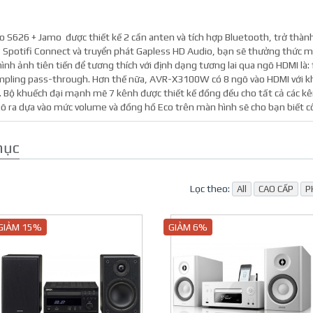
626 + Jamo được thiết kế 2 cần anten và tích hợp Bluetooth, trở thành
y, Spotifi Connect và truyển phát Gapless HD Audio, bạn sẽ thưởng thức 
nh ảnh tiên tiến để tương thích với định dạng tương lai qua ngõ HDMI là: 
mpling pass-through. Hơn thế nữa, AVR-X3100W có 8 ngõ vào HDMI với khả
. Bộ khuếch đại mạnh mẽ 7 kênh được thiết kế đồng đều cho tất cả các kê
gõ ra dựa vào mức volume và đồng hồ Eco trên màn hình sẽ cho bạn biết cô
mục
Lọc theo:
All
CAO CẤP
P
GIẢM 15%
GIẢM 6%