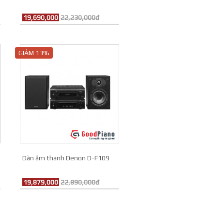
19,690,000
22,230,000đ
GIẢM 13%
Dàn âm thanh Denon D-F109
19,879,000
22,890,000đ