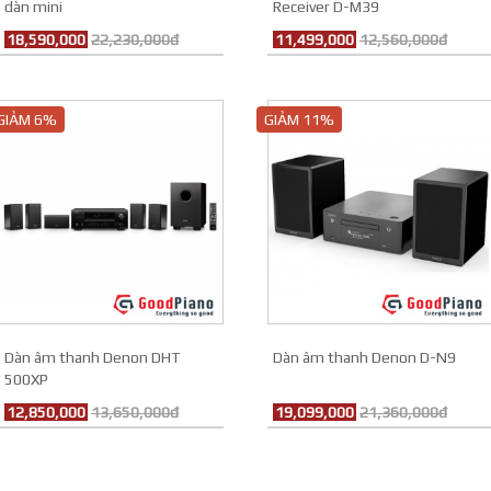
dàn mini
Receiver D-M39
18,590,000
22,230,000đ
11,499,000
12,560,000đ
GIẢM 6%
GIẢM 11%
Dàn âm thanh Denon DHT
Dàn âm thanh Denon D-N9
500XP
12,850,000
13,650,000đ
19,099,000
21,360,000đ