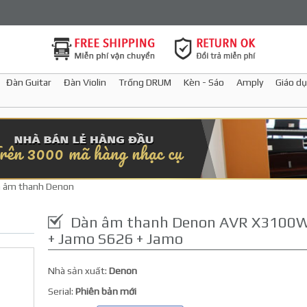
Đàn Guitar
Đàn Violin
Trống DRUM
Kèn - Sáo
Amply
Giáo dụ
 âm thanh Denon
Dàn âm thanh Denon AVR X3100
+ Jamo S626 + Jamo
Nhà sản xuất:
Denon
Serial:
Phiên bản mới